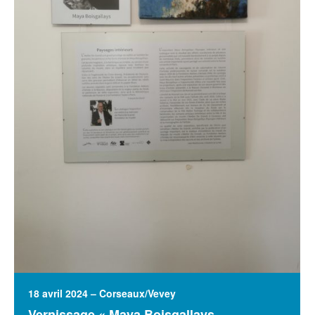
18 avril 2024 – Corseaux/Vevey
Vernissage « Maya Boisgallays –