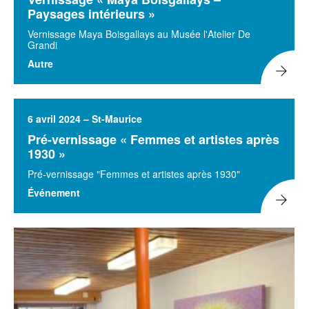
Paysages intérieurs »
Vernissage Maya Boisgallays au Musée l'Atelier De
Grandi
Autre
6 avril 2024 – St-Maurice
Pré-vernissage « Femmes et artistes après
1930 »
Pré-vernissage "Femmes et artistes après 1930"
Événement