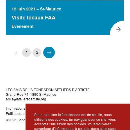
12 juin 2021 – St-Maurice
Visite locaux FAA
Événement
1
2
3
Suivant »
LES AMIS DE LA FONDATION ATELIERS D'ARTISTE
Grand-Rue 74, 1890 St-Maurice
amis@ateliersdartiste.org
Informations légales
Politique de confidentialité
Pour optimiser le fonctionnement de ce site, nous
utilisons des cookies. En naviguant sur ce site, vous
©2026 Fondation Ateliers d’Artiste · Réalisation
DidWeDo
acceptez l’utilisation des cookies. Vous trouverez
davantage d’informations à ce sujet dans cette
page
.