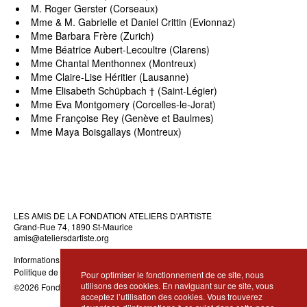
M. Roger Gerster (Corseaux)
Mme & M. Gabrielle et Daniel Crittin (Evionnaz)
Mme Barbara Frère (Zurich)
Mme Béatrice Aubert-Lecoultre (Clarens)
Mme Chantal Menthonnex (Montreux)
Mme Claire-Lise Héritier (Lausanne)
Mme Elisabeth Schüpbach † (Saint-Légier)
Mme Eva Montgomery (Corcelles-le-Jorat)
Mme Françoise Rey (Genève et Baulmes)
Mme Maya Boisgallays (Montreux)
LES AMIS DE LA FONDATION ATELIERS D'ARTISTE
Grand-Rue 74, 1890 St-Maurice
amis@ateliersdartiste.org
Informations légales
Politique de confidentialité
Pour optimiser le fonctionnement de ce site, nous
utilisons des cookies. En naviguant sur ce site, vous
©2026 Fondation Ateliers d’Artiste · Réalisation
DidWeDo
acceptez l’utilisation des cookies. Vous trouverez