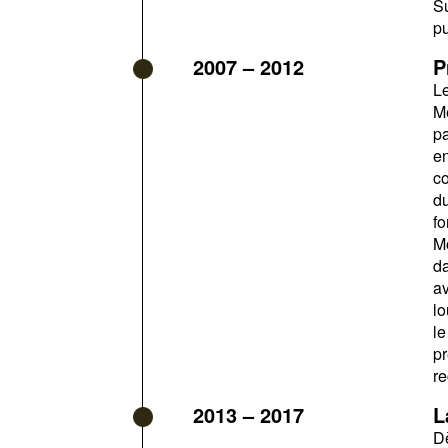
Su
pu
2007 – 2012
P
Le
Me
pa
en
co
du
fo
Mo
da
av
lo
le
pr
re
2013 – 2017
L
Dè