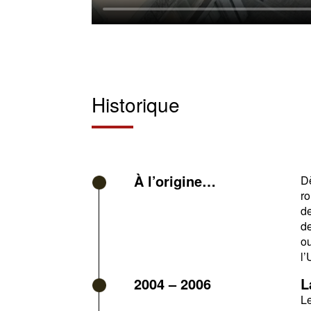
Historique
À l’origine…
Dè
ro
de
de
ou
l’
2004 – 2006
L
Le