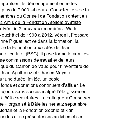
organisent le déménagement entre les
t plus de 7’000 tableaux. Conscient·e·s de la
s membres du Conseil de Fondation créent en
s Amis de la Fondation Ateliers d’Artiste
’arrivée de 3 nouveaux membres : Walter
e Neuchâtel de 1990 à 2012, Véronik Frossard
ine Piguet, active dans la formation, la
t de la Fondation aux côtés de Jean
e et culturel (PSC). Il pose formellement les
tre commissions de travail et de leurs
ique du Canton de Vaud pour l’inventaire de
s, Jean Apothéloz et Charles Meystre
our une durée limitée, un poste
fonds et donations continuent d’affluer. Le
 toujours sans succès malgré l’élargissement
ée à 800 exemplaires. Le colloque « Conserver
sse » organisé à Bâle les 1er et 2 septembre
erian et la Fondation Sophie et Karl
ondes et de présenter ses activités et ses