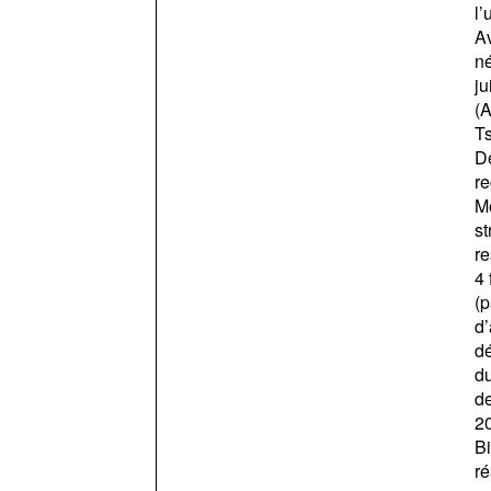
l’
Av
né
ju
(A
Ts
De
re
Me
st
re
4 
(p
d’
dé
du
de
20
Bi
ré