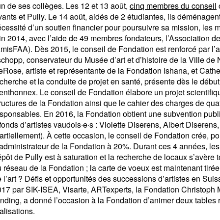
un de ses collèges. Les 12 et 13 août,
cinq membres du conseil
ants et Pully. Le 14 août, aidés de 2 étudiantes, ils déménagen
cessité d’un soutien financier pour poursuivre sa mission, le
in 2014, avec l’aide de 49 membres fondateurs, l’
Association de
misFAA). Dès 2015, le conseil de Fondation est renforcé par l
chopp, conservateur du Musée d’art et d’histoire de la Ville d
Rose, artiste et représentante de la Fondation Ishana, et Cather
cherche et la conduite de projet en santé, présente dès le débu
nthonnex. Le conseil de Fondation élabore un projet scientifiqu
ructures de la Fondation ainsi que le cahier des charges de qua
sponsables. En 2016, la Fondation obtient une subvention publ
fonds d’artistes vaudois·e·s : Violette Diserens, Albert Diseren
artiellement). À cette occasion, le conseil de Fondation crée, p
administrateur de la Fondation à 20%. Durant ces 4 années, les 
pôt de Pully est à saturation et la recherche de locaux s’avère
 réseau de la Fondation ; la carte de voeux est maintenant tir
 l’art ? Défis et opportunités des successions d’artistes en Sui
17 par SIK-ISEA, Visarte, ARTexperts, la Fondation Christoph M
nding, a donné l’occasion à la Fondation d’animer deux tables r
alisations.