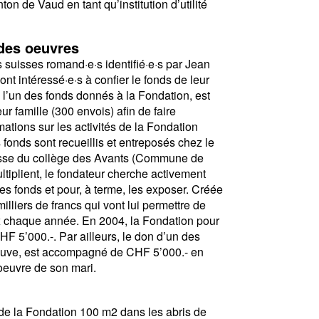
on de Vaud en tant qu’institution d’utilité
 des oeuvres
es suisses romand·e·s identifié·e·s par Jean
t intéressé·e·s à confier le fonds de leur
 l’un des fonds donnés à la Fondation, est
 famille (300 envois) afin de faire
ations sur les activités de la Fondation
s fonds sont recueillis et entreposés chez le
lasse du collège des Avants (Commune de
tiplient, le fondateur cherche activement
es fonds et pour, à terme, les exposer. Créée
lliers de francs qui vont lui permettre de
ux chaque année. En 2004, la Fondation pour
F 5’000.-. Par ailleurs, le don d’un des
veuve, est accompagné de CHF 5’000.- en
oeuvre de son mari.
 de la Fondation 100 m2 dans les abris de