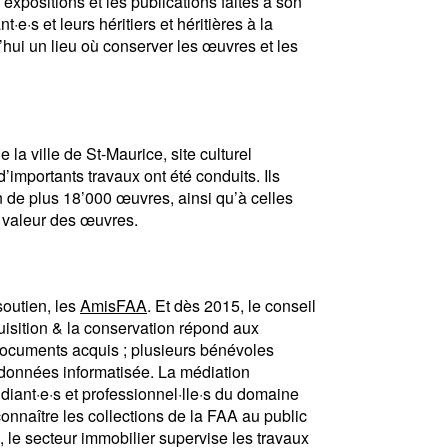
s expositions et les publications faites à son
·e·s et leurs héritiers et héritières à la
d’hui un lieu où conserver les œuvres et les
la ville de St-Maurice, site culturel
 d’importants travaux ont été conduits. Ils
on de plus 18’000 œuvres, ainsi qu’à celles
n valeur des œuvres.
soutien, les
AmisFAA
. Et dès 2015, le conseil
uisition & la conservation répond aux
 documents acquis ; plusieurs bénévoles
e données informatisée. La médiation
udiant·e·s et professionnel·lle·s du domaine
connaître les collections de la FAA au public
n, le secteur immobilier supervise les travaux