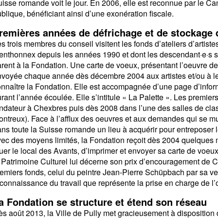
isse romande voit le jour. En 2006, elle est reconnue par le Cant
blique, bénéficiant ainsi d’une exonération fiscale.
remières années de défrichage et de stockage
s trois membres du conseil visitent les fonds d’ateliers d’artist
nthonnex depuis les années 1990 et dont les descendant·e·s son
rent à la Fondation. Une carte de voeux, présentant l’oeuvre de
voyée chaque année dès décembre 2004 aux artistes et/ou à leur
nnaître la Fondation. Elle est accompagnée d’une page d’inform
rant l’année écoulée. Elle s’intitule « La Palette ». Les premier
ndateur à Chexbres puis dès 2008 dans l’une des salles de c
ntreux). Face à l’afflux des oeuvres et aux demandes qui se mul
ns toute la Suisse romande un lieu à acquérir pour entreposer l
ec des moyens limités, la Fondation reçoit dès 2004 quelques mi
uer le local des Avants, d’imprimer et envoyer sa carte de voe
 Patrimoine Culturel lui décerne son prix d’encouragement de CH
emiers fonds, celui du peintre Jean-Pierre Schüpbach par sa 
connaissance du travail que représente la prise en charge de l’
a Fondation se structure et étend son réseau
s août 2013, la Ville de Pully met gracieusement à disposition