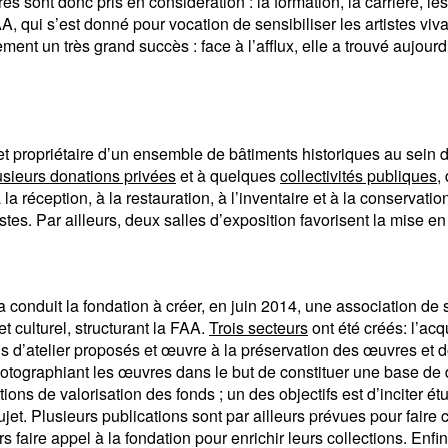
es sont donc pris en considération : la formation, la carrière, le
A, qui s’est donné pour vocation de sensibiliser les artistes vivant
ment un très grand succès : face à l’afflux, elle a trouvé aujour
t propriétaire d’un ensemble de bâtiments historiques au sein de 
usieurs donations privées
et à quelques
collectivités publiques
,
la réception, à la restauration, à l’inventaire et à la conservati
stes. Par ailleurs, deux salles d’exposition favorisent la mise e
 conduit la fondation à créer, en juin 2014, une association de 
et culturel, structurant la FAA.
Trois secteurs
ont été créés: l’acq
nds d’atelier proposés et œuvre à la préservation des œuvres et
photographiant les œuvres dans le but de constituer une base d
ons de valorisation des fonds ; un des objectifs est d’inciter ét
jet. Plusieurs publications sont par ailleurs prévues pour faire 
 faire appel à la fondation pour enrichir leurs collections. Enfi