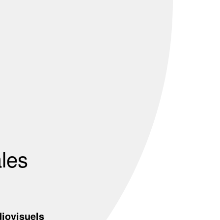
ales
iovisuels