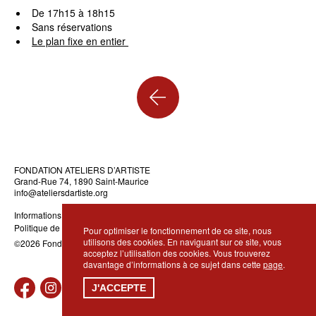
De 17h15 à 18h15
Sans réservations
Le plan fixe en entier
Retour
au
sommaire
FONDATION ATELIERS D’ARTISTE
Grand-Rue 74, 1890 Saint-Maurice
info@ateliersdartiste.org
Informations légales
Politique de confidentialité
Pour optimiser le fonctionnement de ce site, nous
utilisons des cookies. En naviguant sur ce site, vous
©2026 Fondation Ateliers d’Artiste · Réalisation
DidWeDo
acceptez l’utilisation des cookies. Vous trouverez
davantage d’informations à ce sujet dans cette
page
.